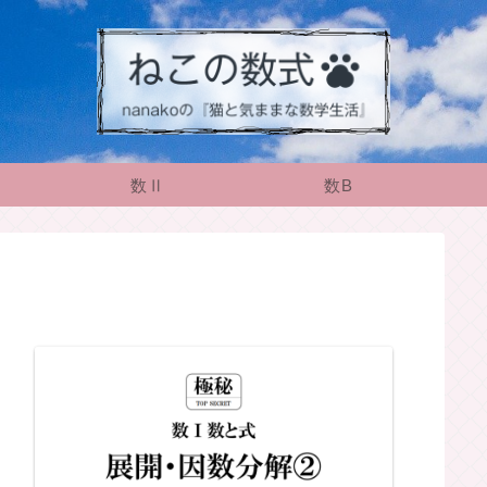
数Ⅱ
数B