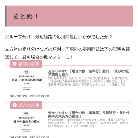
まとめ！
グループ分け、最短経路の応用問題はいかがでしたか？
立方体の塗り分けなどの順列・円順列の応用問題は下の記事も確
認して、君も場合の数マスターに！
分かりやすい【場合の数・確率③】順列・円順列の応
用問題を紹介！
同じものを含む円順列、同じものを含む数珠順列、辞書式配列な
ど場合の数の順列の応用問題を分かりやすく丁寧に説明します。
左右対称や点対称に注目する理由などをしっかりと理解して自分
でも解けるようにしていきましょう！
nekonosuushiki.com
分かりやすい【場合の数・確率⑤】反復試行・条件付
確率の求め方の確立！
数A場合の数・確率の問題を分かりやすく紹介。事象、試行など
の用語はもちろん、独立試行、反復試行、条件付き確率、期待値
など基本から優しく丁寧に説明します。
nekonosuushiki.com