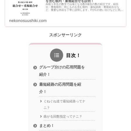
を含む順列・重複組合せを説明！
高校１年生の数学で山場となる数A場合の数の紹介です。組合
せ・重複順列・同じものを含む順列・最短経路・重複組合せな
ど、重要な内容を丁寧に説明します。PやCの使い分けなどに気を
つけながら、一つひとつの例題の違いを確認していきましょう。
nekonosuushiki.com
スポンサーリンク
目次！
グループ分けの応用問題を
紹介！
最短経路の応用問題を紹
介！
ぐねぐね道で最短経路ってナ
ニ？
曲がる回数指定ってナニ？
まとめ！