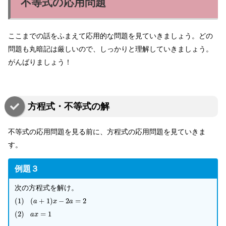
不等式の応用問題
ここまでの話をふまえて応用的な問題を見ていきましょう。どの
問題も丸暗記は厳しいので、しっかりと理解していきましょう。
がんばりましょう！
方程式・不等式の解
不等式の応用問題を見る前に、方程式の応用問題を見ていきま
す。
例題３
次の方程式を解け。
(
1
)
(
+
1
)
−
2
=
2
a
x
a
(
2
)
=
1
a
x