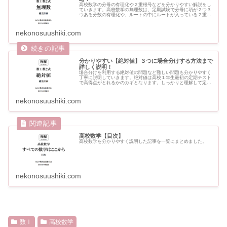
高校数学の分母の有理化や２重根号などを分かりやすい解説をし
ていきます。高校数学の無理数は、定期試験で分母に項が２つ３
つある分数の有理化や、ルートの中にルートが入っている２重根
号なるものまで出てきます。基礎から応用まで丁寧に分かりやす
く説明していきます。
nekonosuushiki.com
分かりやすい【絶対値】３つに場合分けする方法まで
詳しく説明！
場合分けを利用する絶対値の問題など難しい問題も分かりやすく
丁寧に説明していきます。絶対値は高校１年生最初の定期テスト
で高得点がとれるかのカギとなります。しっかりと理解して定期
テストで高得点をとれるようにしましょう。
nekonosuushiki.com
高校数学【目次】
高校数学を分かりやすく説明した記事を一覧にまとめました。
nekonosuushiki.com
数Ⅰ
高校数学