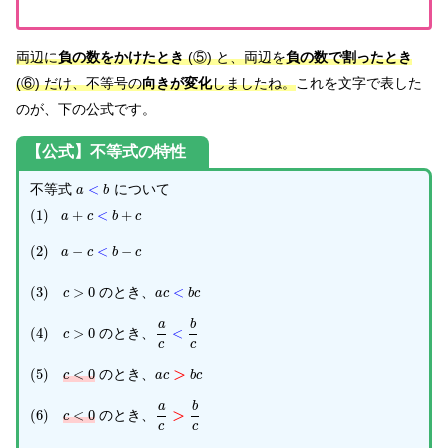
両辺に
負の数をかけたとき
(⑤) と、両辺を
負の数で割ったとき
(⑥) だけ、不等号の
向きが変化
しましたね。
これを文字で表した
のが、下の公式です。
【公式】不等式の特性
不等式
<
について
a
b
(
1
)
+
<
+
a
c
b
c
(
2
)
−
<
−
a
c
b
c
(
3
)
>
0
のとき、
<
c
a
c
b
c
a
b
(
4
)
>
0
のとき、
<
c
c
c
>
(
5
)
<
0
のとき、
c
a
c
b
c
a
b
>
(
6
)
<
0
のとき、
c
c
c