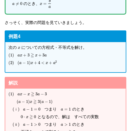
b
≠
0
のとき、
=
a
x
a
さっそく、実際の問題を見ていきましょう。
例題4
次の
についての方程式・不等式を解け。
x
≧
(
1
)
+
3
+
3
a
x
x
a
2
(
2
)
(
−
1
)
+
4
<
+
a
x
x
a
解説
≧
(
1
)
−
3
−
3
a
x
x
a
≧
(
−
1
)
3
(
−
1
)
a
x
a
(
)
−
1
=
0
つまり
=
1
のとき
ⅰ
a
a
≧
0
⋅
0
となるので、解は すべての実数
x
(
)
−
1
>
0
つまり
>
1
のとき
ⅱ
a
a