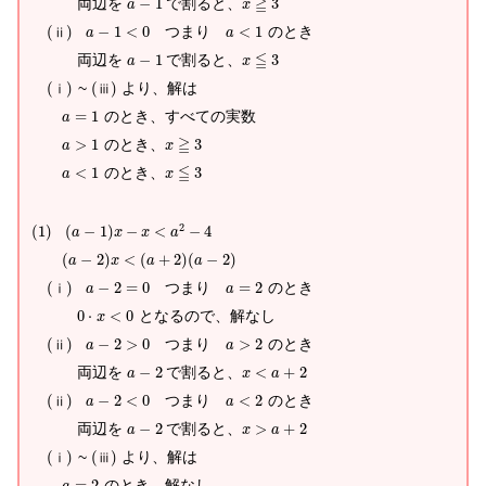
≧
両辺を
−
1
で割ると、
3
a
x
(
)
−
1
<
0
つまり
<
1
のとき
ⅱ
a
a
≦
両辺を
−
1
で割ると、
3
a
x
(
)
~
(
)
より、解は
ⅰ
ⅲ
=
1
のとき、すべての実数
a
≧
>
1
のとき、
3
a
x
≦
<
1
のとき、
3
a
x
2
(
1
)
(
−
1
)
−
<
−
4
a
x
x
a
(
−
2
)
<
(
+
2
)
(
−
2
)
a
x
a
a
(
)
−
2
=
0
つまり
=
2
のとき
ⅰ
a
a
0
⋅
<
0
となるので、解なし
x
(
)
−
2
>
0
つまり
>
2
のとき
ⅱ
a
a
両辺を
−
2
で割ると、
<
+
2
a
x
a
(
)
−
2
<
0
つまり
<
2
のとき
ⅱ
a
a
両辺を
−
2
で割ると、
>
+
2
a
x
a
(
)
~
(
)
より、解は
ⅰ
ⅲ
=
2
のとき、解なし