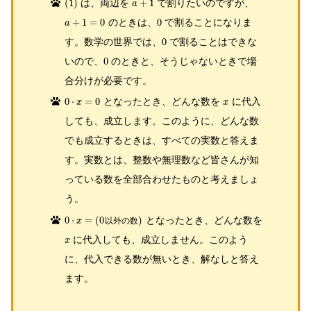
(
1
)
は、両辺を
+
1
で割りたいのですが、
a
+
1
=
0
のときは、
0
で割ることになりま
a
す。数学の世界では、
0
で割ることはできな
いので、
0
のときと、そうじゃないときで場
合分けが必要です。
0
⋅
=
0
となったとき、どんな数を
に代入
x
x
しても、成立します。このように、どんな数
でも成立するときは、すべての実数と答えま
す。実数とは、整数や無理数など皆さんが知
っている数を全部合わせたものと考えましょ
う。
0
⋅
=
(
0
)
となったとき、どんな数を
以外の数
x
に代入しても、成立しません。このよう
x
に、代入できる数が無いとき、解なしと答え
ます。