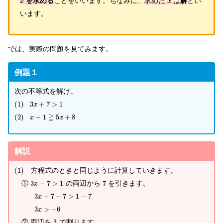
を求める
ことをいいます。ちなみに、
求めた
は
解
とい
x
x
います。
では、実際の問題を見てみます。
例題１
次の不等式を解け。
(
1
)
3
+
7
>
1
x
≧
(
2
)
+
1
5
+
8
x
x
解説
(
1
)
方程式のときと同じように計算していきます。
①
3
+
7
>
1
の両辺から
7
を引きます。
x
3
+
7
−
7
>
1
−
7
x
3
>
−
6
x
② 両辺を
3
で割ります。