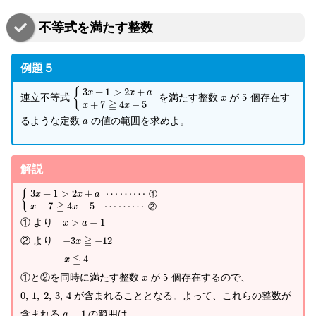
不等式を満たす整数
例題５
3
+
1
>
2
+
{
x
x
a
連立不等式
を満たす整数
が
5
個存在す
x
≧
+
7
4
−
5
x
x
るような定数
の値の範囲を求めよ。
a
解説
3
+
1
>
2
+
⋯
⋯
⋯
{
①
x
x
a
≧
+
7
4
−
5
⋯
⋯
⋯
②
x
x
① より
>
−
1
x
a
≧
② より
−
3
−
12
x
≦
4
x
①と②を同時に満たす整数
が
5
個存在するので、
x
0
,
1
,
2
,
3
,
4
が含まれることとなる。よって、これらの整数が
含まれる
−
1
の範囲は、
a