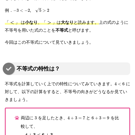
–
√
例．
−
3
<
−
2
,
5
>
2
<
>
「
」 は
小なり
、「
」は
大なり
と読みます。
上の式のように
不等号を用いた式のことを
不等式
と呼びます。
今回はこの不等式について見ていきましょう。
不等式の特性は？
不等式を計算していく上での特性についてみていきます。
4
<
6
に
対して、以下の計算をすると、不等号の向きがどうなるか見てい
きましょう。
両辺に
3
を足したとき、
4
+
3
=
7
と
6
+
3
=
9
を比
較して、
4
+
3
<
6
+
3