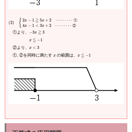
≧
2
−
1
5
+
2
⋯
⋯
⋯
{
①
x
x
(
2
)
4
−
1
<
3
+
2
⋯
⋯
⋯
②
x
x
≧
①より、
−
3
3
x
≦
−
1
x
②より、
<
3
x
≦
①, ②を同時に満たす
の範囲は、
−
1
x
x