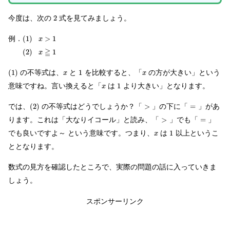
今度は、次の
2
式を見てみましょう。
例．
(
1
)
>
1
x
≧
(
2
)
1
x
(
1
)
の不等式は、
と
1
を比較すると、「
の方が大きい」という
x
x
意味ですね。言い換えると「
は
1
より大きい」となります。
x
では、
(
2
)
の不等式はどうでしょうか？「
>
」の下に「
=
」があ
ります。これは「大なりイコール」と読み、「
>
」でも「
=
」
でも良いですよ～ という意味です。つまり、
は
1
以上というこ
x
ととなります。
数式の見方を確認したところで、実際の問題の話に入っていきま
しょう。
スポンサーリンク