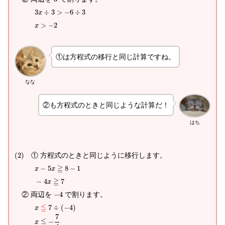
3
÷
3
>
−
6
÷
3
x
>
−
2
x
①は方程式の移行と同じ計算ですね。
なな
②も方程式のときと同じような計算だ！
はち
(
2
)
① 方程式のときと同じように移行します。
≧
−
5
8
−
1
x
x
≧
−
4
7
x
② 両辺を
−
4
で割ります。
≦
7
÷
(
−
4
)
x
7
≦
−
x