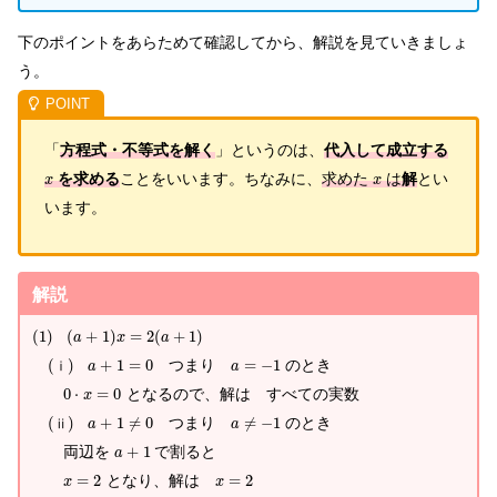
下のポイントをあらためて確認してから、解説を見ていきましょ
う。
「
方程式・不等式を解く
」というのは、
代入して成立する
を求める
ことをいいます。ちなみに、
求めた
は
解
とい
x
x
います。
解説
(
1
)
(
+
1
)
=
2
(
+
1
)
a
x
a
(
)
+
1
=
0
つまり
=
−
1
のとき
ⅰ
a
a
0
⋅
=
0
となるので、解は すべての実数
x
(
)
+
1
≠
0
つまり
≠
−
1
のとき
ⅱ
a
a
両辺を
+
1
で割ると
a
=
2
となり、解は
=
2
x
x