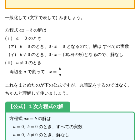
一般化して (文字で表して) みましょう。
方程式
=
の解は
a
x
b
(
)
=
0
のとき
ⅰ
a
(
)
=
0
のとき、
0
⋅
=
0
となるので、解は すべての実数
ア
b
x
(
)
≠
0
のとき、
0
⋅
=
(
0
)
となるので、解なし
イ
以外の数
b
x
(
)
≠
0
のとき
ⅱ
a
b
両辺を
で割って
=
a
x
a
これをまとめたのが下の公式ですが、丸暗記をするのではなく、
ちゃんと理解して使いましょう。
【公式】１次方程式の解
方程式
=
の解は
a
x
b
=
0
=
0
のとき、すべての実数
、
a
b
=
0
≠
0
のとき、解なし
、
a
b