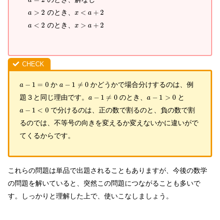
a
>
2
のとき、
<
+
2
a
x
a
<
2
のとき、
>
+
2
a
x
a
−
1
=
0
か
−
1
≠
0
かどうかで場合分けするのは、例
a
a
題３と同じ理由です。
−
1
≠
0
のとき、
−
1
>
0
と
a
a
−
1
<
0
で分けるのは、正の数で割るのと、負の数で割
a
るのでは、不等号の向きを変えるか変えないかに違いがで
てくるからです。
これらの問題は単品で出題されることもありますが、今後の数学
の問題を解いていると、突然この問題につながることも多いで
す。しっかりと理解した上で、使いこなしましょう。