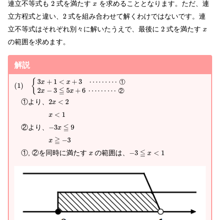
連立不等式も
2
式を満たす
を求めることとなります。ただ、連
x
立方程式と違い、
2
式を組み合わせて解くわけではないです。連
立不等式はそれぞれ別々に解いたうえで、最後に
2
式を満たす
x
の範囲を求めます。
解説
3
+
1
<
+
3
⋯
⋯
⋯
{
①
x
x
(
1
)
≦
2
−
3
5
+
6
⋯
⋯
⋯
②
x
x
①より、
2
<
2
x
<
1
x
≦
②より、
−
3
9
x
≧
−
3
x
≦
①, ②を同時に満たす
の範囲は、
−
3
<
1
x
x