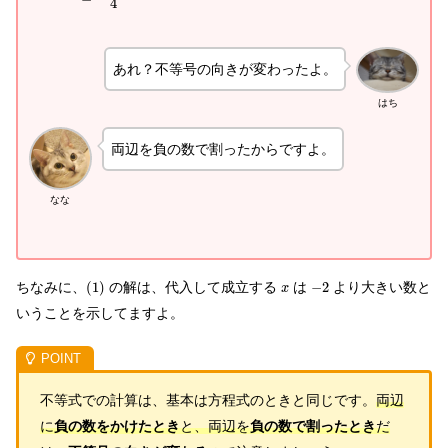
4
あれ？不等号の向きが変わったよ。
はち
両辺を負の数で割ったからですよ。
なな
ちなみに、
(
1
)
の解は、代入して成立する
は
−
2
より大きい数と
x
いうことを示してますよ。
不等式での計算は、基本は方程式のときと同じです。
両辺
に
負の数をかけたとき
と、両辺を
負の数で割ったとき
だ