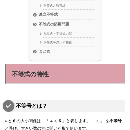
不等式と数直線
連立不等式
不等式の応用問題
方程式・不等式の解
不等式を満たす整数
まとめ
不等式の特性
不等号とは？
4
<
6
4
と
6
の大小関係は、「
」と表します。「
<
」 を
不等号
と呼び、大きい数の方に開いた形で使います。