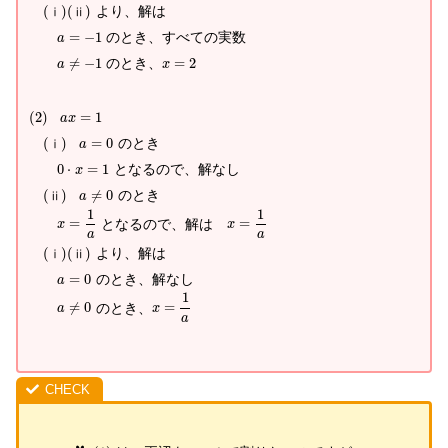
(
)
(
)
より、解は
ⅰ
ⅱ
=
−
1
のとき、すべての実数
a
≠
−
1
のとき、
=
2
a
x
(
2
)
=
1
a
x
(
)
=
0
のとき
ⅰ
a
0
⋅
=
1
となるので、解なし
x
(
)
≠
0
のとき
ⅱ
a
1
1
=
となるので、解は
=
x
x
a
a
(
)
(
)
より、解は
ⅰ
ⅱ
=
0
のとき、解なし
a
1
≠
0
のとき、
=
a
x
a