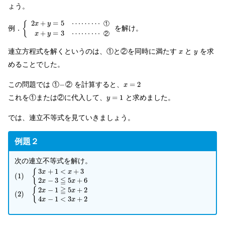
ょう。
2
+
=
5
⋯
⋯
⋯
{
①
x
y
例．
を解け。
+
=
3
⋯
⋯
⋯
②
x
y
連立方程式を解くというのは、①と②を同時に満たす
と
を求
x
y
めることでした。
この問題では ①
−
② を計算すると、
=
2
x
これを①または②に代入して、
=
1
と求めました。
y
では、連立不等式を見ていきましょう。
例題２
次の連立不等式を解け。
3
+
1
<
+
3
{
x
x
(
1
)
≦
2
−
3
5
+
6
x
x
≧
2
−
1
5
+
2
{
x
x
(
2
)
4
−
1
<
3
+
2
x
x