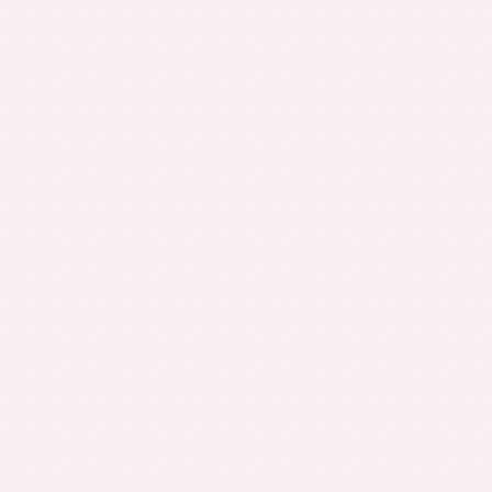
三角形や四角形の問題！
内接円の半径ってナニ？
角の２等分線ってナニ？
内接四角形ってナニ？
まとめ！