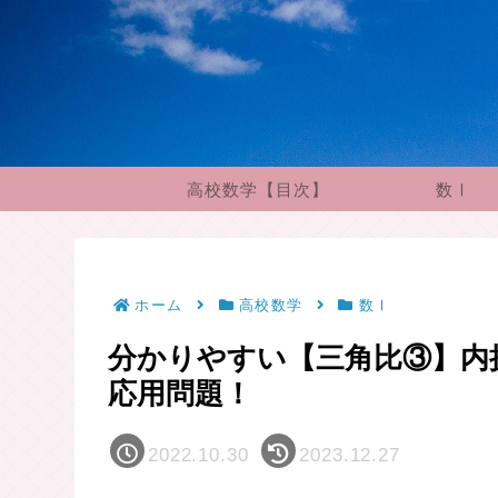
高校数学【目次】
数Ⅰ
ホーム
高校数学
数Ⅰ
分かりやすい【三角比③】内