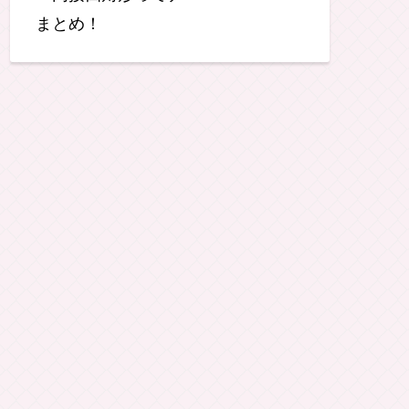
目次！
三角比の方程式・不等式など！
相互関係の応用問題ってナニ？
三角比の方程式・不等式ってナ
ニ？