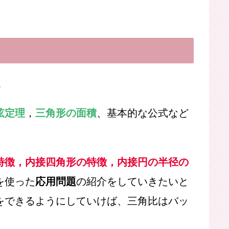
。
弦定理
，
三角形の面積
、基本的な公式など
特徴，
内接四角形
の特徴，
内接円の半径
の