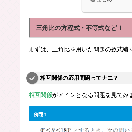
三角形や四角
内接円の半径
角の２等分線
内接四角形っ
まとめ！
三角比の方程式・不等式など！
まずは、三角比を用いた問題の数式編