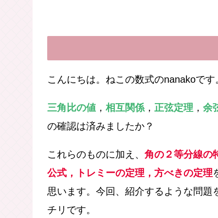
こんにちは。ねこの数式のnanakoです
三角比の値
，
相互関係
，
正弦定理
，
余
の確認は済みましたか？
これらのものに加え、
角の２等分線
の