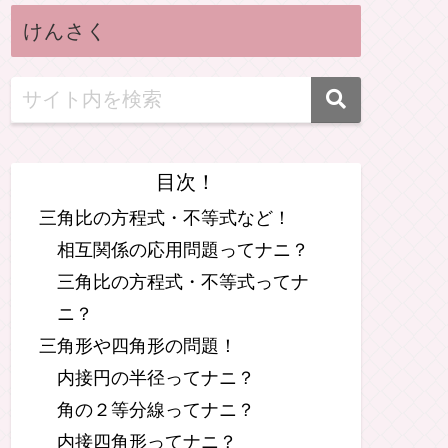
数A
数B
数Ⅰ
数Ⅱ
数Ⅲ
けんさく