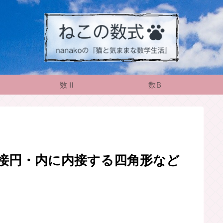
数Ⅱ
数B
接円・内に内接する四角形など