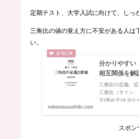
公式，
トレミーの定理
，
方べきの定理
思います。今回、紹介するような問題
チリです。
定期テスト、大学入試に向けて、しっ
三角比の値の覚え方に不安がある人は
い。
分かりやすい
相互関係を解
三角比の定義、拡
三角比（サイン、
方(求め方)を分
nekonosuushiki.com