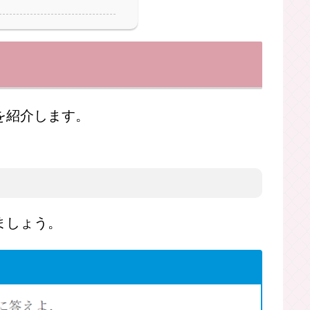
形の問題！
ってナニ？
ってナニ？
てナニ？
を紹介します。