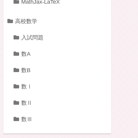
かてごりー
保護者会
雑学
MathJax-LaTeX
高校数学
入試問題